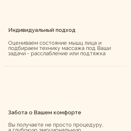
м. Китай-город
Лубянский проезд 15 стр. 4
м. Новослободская
Селезневская 11А стр. 2
м. Улица 1905 года
ул. Красная Пресня, 29
м. Красносельская, ЖК Шатер,
ул. Верхняя Красносельская 19 стр.2
Фокус Фейс м. Китай-город
ИП Колтакова Любовь Алексеевна
ИП Опрышко Евгения Анатольевна
ИНН: 351400092738
ОГРН 326350000012867
Фокус Фейс м. Красносельская,
ИП Колтакова Марина Николаевна
ИНН 351401099126
ОГРН 325350000043186
Фокус Фейс м. Улица 1905 г.
ИП Седова Алина Артемовна
ИНН 772823902650
ОГРН 324774600217807
Фокус Фейс м. Новослободская
ИП Опрышко Евгения Анатольевна
ИНН 351401099126
ОГРН 321352500012343