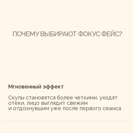
индивидуальность
ФОКУС ФЕЙС
*имеются противопоказания
(ознакомиться)
необходима консультация специалиста
Мы работаем для Вас с 10:00 — 22:00
Для связи
Информация
+74993022315
Вакансии
WhatsApp
Договор оферты
Instagram*
Разработка сайта
Telegram
Политика конф-ти
Студии