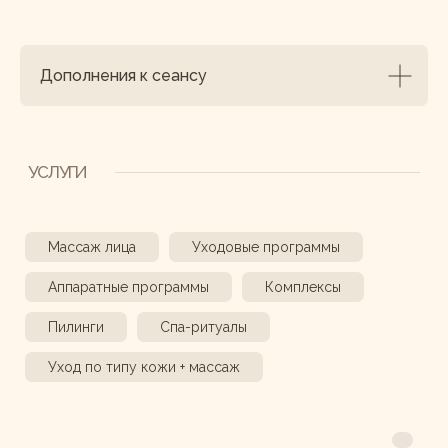
Дополнения к сеансу
ПОЧЕМУ ВЫБИРАЮТ ФОКУС ФЕЙС?
Мгновенный эффект
Скулы становятся более четкими, уходят
Массаж лица
Уходовые программы
отеки, лицо выглядит свежим
и отдохнувшим уже после первого сеанса
Аппаратные программы
Комплексы
Пилинги
Спа-ритуалы
Уход по типу кожи + массаж
Индивидуальный подход
Оцениваем состояние мышц лица и
подбираем технику массажа под Ваши